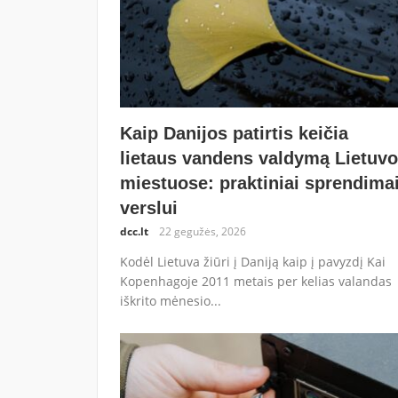
Kaip Danijos patirtis keičia
lietaus vandens valdymą Lietuv
miestuose: praktiniai sprendima
verslui
dcc.lt
22 gegužės, 2026
Kodėl Lietuva žiūri į Daniją kaip į pavyzdį Kai
Kopenhagoje 2011 metais per kelias valandas
iškrito mėnesio...