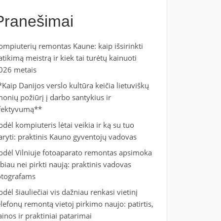
Pranešimai
ompiuterių remontas Kaune: kaip išsirinkti
atikimą meistrą ir kiek tai turėtų kainuoti
026 metais
*Kaip Danijos verslo kultūra keičia lietuviškų
monių požiūrį į darbo santykius ir
fektyvumą**
odėl kompiuteris lėtai veikia ir ką su tuo
aryti: praktinis Kauno gyventojų vadovas
odėl Vilniuje fotoaparato remontas apsimoka
abiau nei pirkti naują: praktinis vadovas
otografams
odėl šiauliečiai vis dažniau renkasi vietinį
elefonų remontą vietoj pirkimo naujo: patirtis,
ainos ir praktiniai patarimai