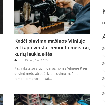
N
Kodėl siuvimo mašinos Vilniuje
vėl tapo verslu: remonto meistrai,
2
kurių laukia eilės
2
dcc.lt
23 gegužės, 2026
2
Kas vyksta su siuvimo mašinomis Vilniuje Prieš
2
dešimt metų atrodė, kad siuvimo mašinų
2
remonto meistrai – tai...
s
2
2
2