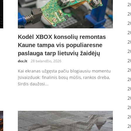
2
2
2
2
Kodėl XBOX konsolių remontas
2
Kaune tampa vis populiaresne
2
paslauga tarp lietuvių žaidėjų
2
dcc.lt
28 balandžio, 2026
2
Kai ekranas užgęsta pačiu blogiausiu momentu
Įsivaizduok: finalinis bosų mūšis, rankos dreba,
2
širdis daužosi...
2
2
2
2
2