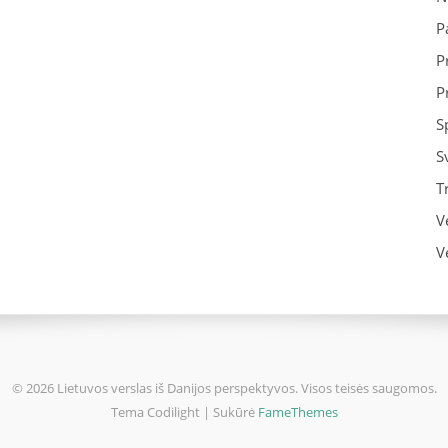
P
P
P
S
S
T
V
V
© 2026 Lietuvos verslas iš Danijos perspektyvos. Visos teisės saugomos.
Tema Codilight | Sukūrė
FameThemes