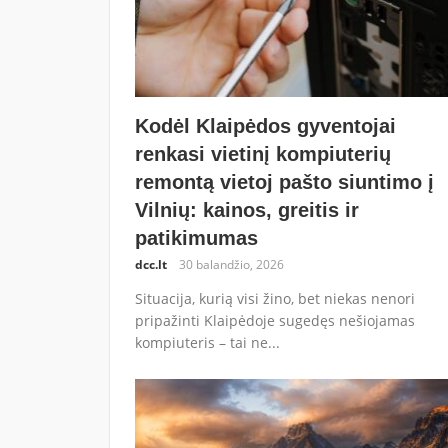
Kodėl Klaipėdos gyventojai
renkasi vietinį kompiuterių
remontą vietoj pašto siuntimo į
Vilnių: kainos, greitis ir
patikimumas
dcc.lt
30 balandžio, 2026
Situacija, kurią visi žino, bet niekas nenori
pripažinti Klaipėdoje sugedęs nešiojamas
kompiuteris – tai ne...