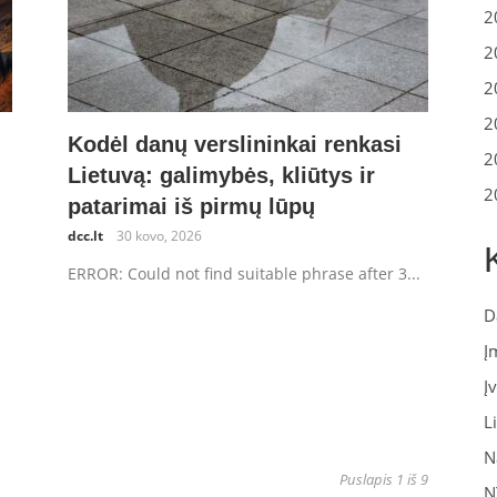
2
2
2
2
Kodėl danų verslininkai renkasi
2
Lietuvą: galimybės, kliūtys ir
2
patarimai iš pirmų lūpų
dcc.lt
30 kovo, 2026
ERROR: Could not find suitable phrase after 3...
D
Į
Į
L
N
Puslapis 1 iš 9
N