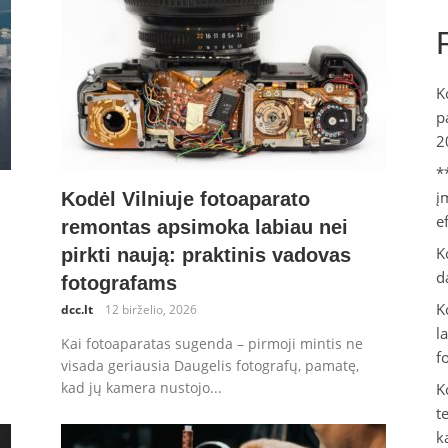
K
p
2
*
į
Kodėl Vilniuje fotoaparato
e
remontas apsimoka labiau nei
K
pirkti naują: praktinis vadovas
d
fotografams
K
dcc.lt
12 birželio, 2026
l
Kai fotoaparatas sugenda – pirmoji mintis ne
f
visada geriausia Daugelis fotografų, pamatę,
kad jų kamera nustojo...
K
t
k