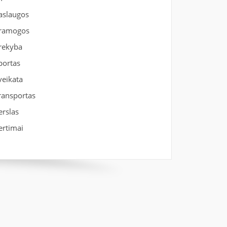
aslaugos
ramogos
rekyba
portas
veikata
ransportas
erslas
ertimai