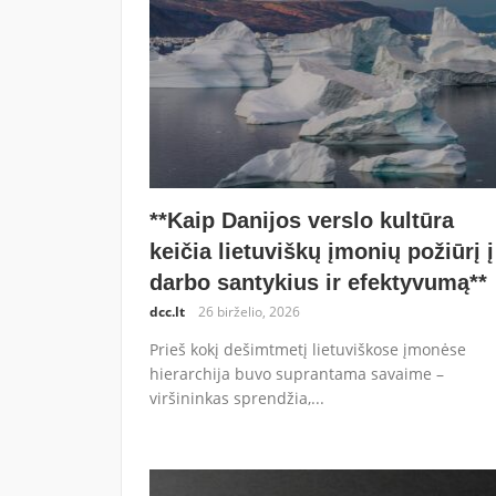
**Kaip Danijos verslo kultūra
keičia lietuviškų įmonių požiūrį į
darbo santykius ir efektyvumą**
dcc.lt
26 birželio, 2026
Prieš kokį dešimtmetį lietuviškose įmonėse
hierarchija buvo suprantama savaime –
viršininkas sprendžia,...