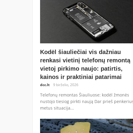
Kodėl šiauliečiai vis dažniau
renkasi vietinį telefonų remontą
vietoj pirkimo naujo: patirtis,
kainos ir praktiniai patarimai
dcc.lt
9 birželio, 2026
Telefonų remontas Šiauliuose: kodėl žmonės
nustojo tiesiog pirkti naują Dar prieš penkeriu
metus situacija...