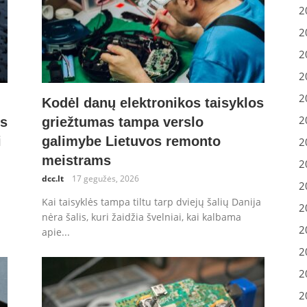
2
2
2
2
2
Kodėl danų elektronikos taisyklos
2
os
griežtumas tampa verslo
i
galimybe Lietuvos remonto
2
meistrams
2
dcc.lt
17 gegužės, 2026
2
Kai taisyklės tampa tiltu tarp dviejų šalių Danija
2
nėra šalis, kuri žaidžia švelniai, kai kalbama
2
apie...
2
2
2