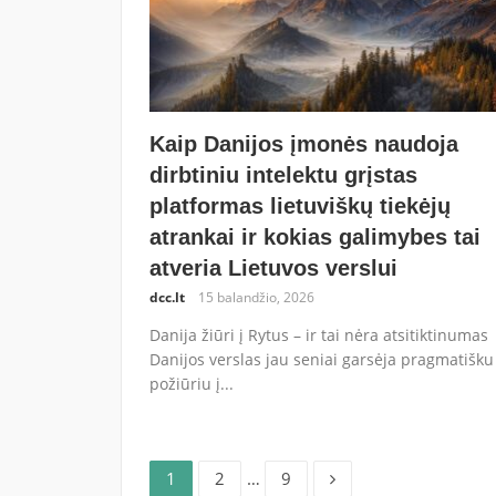
Kaip Danijos įmonės naudoja
dirbtiniu intelektu grįstas
platformas lietuviškų tiekėjų
atrankai ir kokias galimybes tai
atveria Lietuvos verslui
dcc.lt
15 balandžio, 2026
Danija žiūri į Rytus – ir tai nėra atsitiktinumas
Danijos verslas jau seniai garsėja pragmatišku
požiūriu į...
Puslapis
Puslapis
Puslapis
Įrašų
1
2
…
9