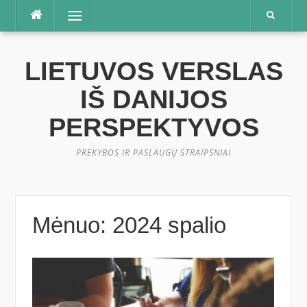
Praleisti
Meniu
LIETUVOS VERSLAS
IŠ DANIJOS
PERSPEKTYVOS
PREKYBOS IR PASLAUGŲ STRAIPSNIAI
Mėnuo:
2024 spalio