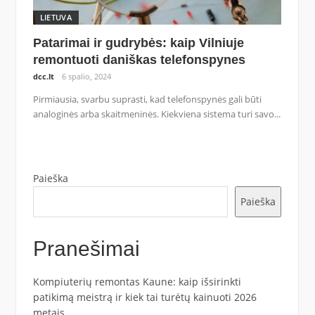
LIETUVA
Patarimai ir gudrybės: kaip Vilniuje
remontuoti daniškas telefonspynes
dcc.lt
6 spalio, 2024
Pirmiausia, svarbu suprasti, kad telefonspynės gali būti
analoginės arba skaitmeninės. Kiekviena sistema turi savo...
Paieška
Paieška
Pranešimai
Kompiuterių remontas Kaune: kaip išsirinkti
patikimą meistrą ir kiek tai turėtų kainuoti 2026
metais