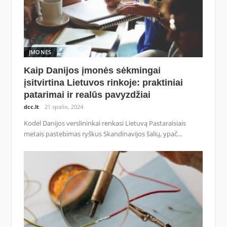
ĮMONĖS
Kaip Danijos įmonės sėkmingai
įsitvirtina Lietuvos rinkoje: praktiniai
patarimai ir realūs pavyzdžiai
dcc.lt
21 spalio, 2024
Kodėl Danijos verslininkai renkasi Lietuvą Pastaraisiais
metais pastebimas ryškus Skandinavijos šalių, ypač...