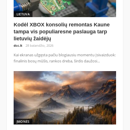
LIETUVA
Kodėl XBOX konsolių remontas Kaune
tampa vis populiaresne paslauga tarp
lietuvių žaidėjų
dcc.lt
28 balandžio, 2026
Kai ekranas užgęsta pačiu blogiausiu momentu Įsivaizduok:
finalinis bosų mūšis, rankos dreba, širdis daužosi...
ĮMONĖS