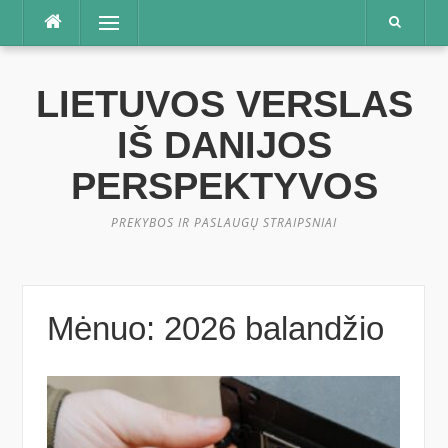
Praleisti
Meniu
LIETUVOS VERSLAS
IŠ DANIJOS
PERSPEKTYVOS
PREKYBOS IR PASLAUGŲ STRAIPSNIAI
Mėnuo:
2026 balandžio