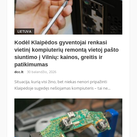
LIETUVA
Kodėl Klaipėdos gyventojai renkasi
vietinį kompiuterių remontą vietoj pašto
siuntimo į Vilnių: kainos, greitis ir
patikimumas
dcc.lt
30 balandžio, 2026
Situacija, kurią visi žino, bet niekas nenori pripažinti
Klaipėdoje sugedęs nešiojamas kompiuteris – tai ne...