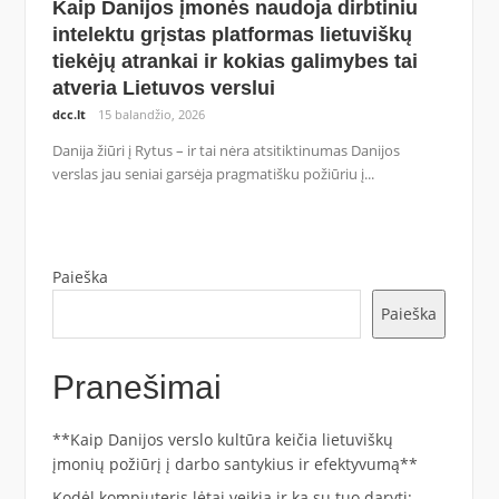
Kaip Danijos įmonės naudoja dirbtiniu
intelektu grįstas platformas lietuviškų
tiekėjų atrankai ir kokias galimybes tai
atveria Lietuvos verslui
dcc.lt
15 balandžio, 2026
Danija žiūri į Rytus – ir tai nėra atsitiktinumas Danijos
verslas jau seniai garsėja pragmatišku požiūriu į...
Paieška
Paieška
Pranešimai
**Kaip Danijos verslo kultūra keičia lietuviškų
įmonių požiūrį į darbo santykius ir efektyvumą**
Kodėl kompiuteris lėtai veikia ir ką su tuo daryti: