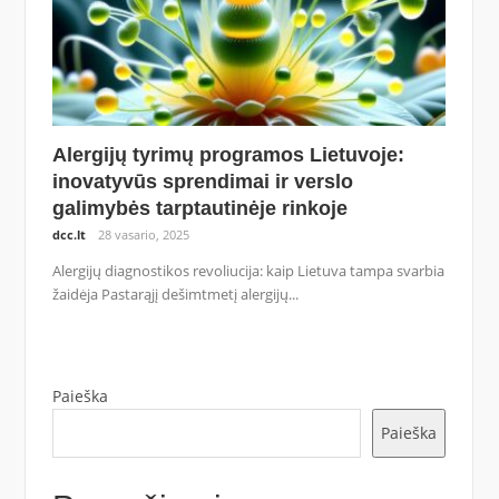
Alergijų tyrimų programos Lietuvoje:
inovatyvūs sprendimai ir verslo
galimybės tarptautinėje rinkoje
dcc.lt
28 vasario, 2025
Alergijų diagnostikos revoliucija: kaip Lietuva tampa svarbia
žaidėja Pastarąjį dešimtmetį alergijų...
Paieška
Paieška