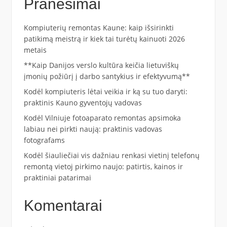
Pranešimai
Kompiuterių remontas Kaune: kaip išsirinkti
patikimą meistrą ir kiek tai turėtų kainuoti 2026
metais
**Kaip Danijos verslo kultūra keičia lietuviškų
įmonių požiūrį į darbo santykius ir efektyvumą**
Kodėl kompiuteris lėtai veikia ir ką su tuo daryti:
praktinis Kauno gyventojų vadovas
Kodėl Vilniuje fotoaparato remontas apsimoka
labiau nei pirkti naują: praktinis vadovas
fotografams
Kodėl šiauliečiai vis dažniau renkasi vietinį telefonų
remontą vietoj pirkimo naujo: patirtis, kainos ir
praktiniai patarimai
Komentarai