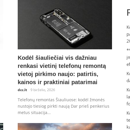
K
p
2
*
į
Kodėl šiauliečiai vis dažniau
e
renkasi vietinį telefonų remontą
K
vietoj pirkimo naujo: patirtis,
d
kainos ir praktiniai patarimai
K
dcc.lt
9 birželio, 2026
l
Telefonų remontas Šiauliuose: kodėl žmonės
f
nustojo tiesiog pirkti naują Dar prieš penkerius
metus situacija...
K
t
k