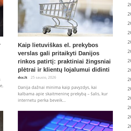
2
2
2
2
2
r
Kaip lietuviškas el. prekybos
2
verslas gali pritaikyti Danijos
2
rinkos patirtį: praktiniai žingsniai
plėtrai ir klientų lojalumui didinti
2
dcc.lt
25 sausio, 2026
2
s
e,
Danija dažnai minima kaip pavyzdys, kai
2
kalbama apie skaitmeninę prekybą – šalis, kur
2
internetu perka beveik...
2
2
2