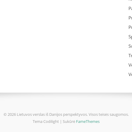
P
P
P
S
S
T
V
V
© 2026 Lietuvos verslas iš Danijos perspektyvos. Visos teisės saugomos.
Tema Codilight | Sukūrė
FameThemes