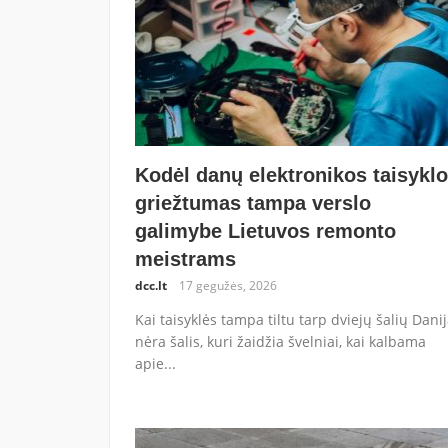
Kodėl danų elektronikos taisykl
griežtumas tampa verslo
galimybe Lietuvos remonto
meistrams
dcc.lt
17 gegužės, 2026
Kai taisyklės tampa tiltu tarp dviejų šalių Dani
nėra šalis, kuri žaidžia švelniai, kai kalbama
apie...