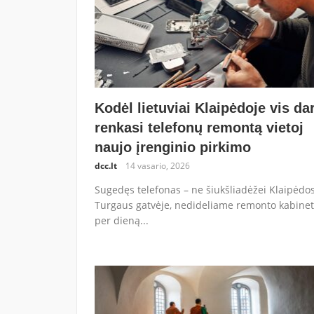
Kodėl lietuviai Klaipėdoje vis da
renkasi telefonų remontą vietoj
naujo įrenginio pirkimo
dcc.lt
14 vasario, 2026
Sugedęs telefonas – ne šiukšliadėžei Klaipėdo
Turgaus gatvėje, nedideliame remonto kabinet
per dieną...