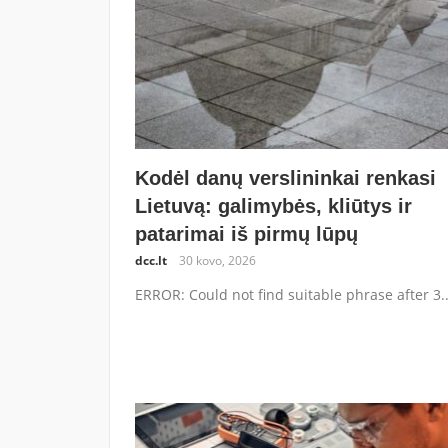
Kodėl danų verslininkai renkasi
Lietuvą: galimybės, kliūtys ir
patarimai iš pirmų lūpų
dcc.lt
30 kovo, 2026
ERROR: Could not find suitable phrase after 3..