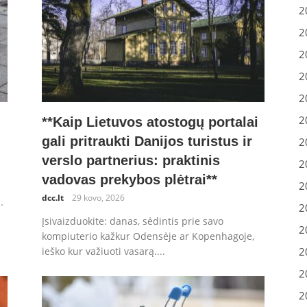
2
2
2
2
2
2
**Kaip Lietuvos atostogų portalai
gali pritraukti Danijos turistus ir
2
verslo partnerius: praktinis
2
vadovas prekybos plėtrai**
2
dcc.lt
29 kovo, 2026
.
2
Įsivaizduokite: danas, sėdintis prie savo
2
kompiuterio kažkur Odensėje ar Kopenhagoje,
2
ieško kur važiuoti vasarą....
2
2