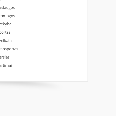
aslaugos
ramogos
rekyba
portas
veikata
ransportas
erslas
ertimai