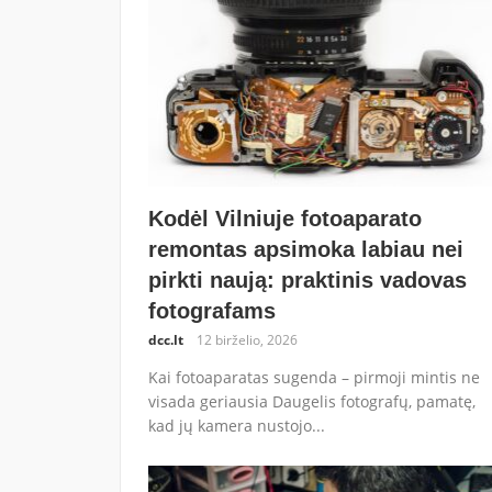
Kodėl Vilniuje fotoaparato
remontas apsimoka labiau nei
pirkti naują: praktinis vadovas
fotografams
dcc.lt
12 birželio, 2026
Kai fotoaparatas sugenda – pirmoji mintis ne
visada geriausia Daugelis fotografų, pamatę,
kad jų kamera nustojo...