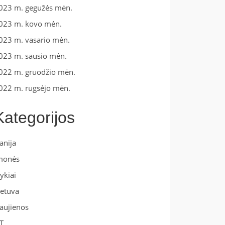
023 m. gegužės mėn.
023 m. kovo mėn.
023 m. vasario mėn.
023 m. sausio mėn.
022 m. gruodžio mėn.
022 m. rugsėjo mėn.
Kategorijos
anija
monės
vykiai
ietuva
aujienos
T