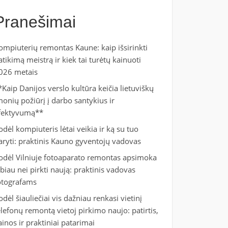
Pranešimai
ompiuterių remontas Kaune: kaip išsirinkti
atikimą meistrą ir kiek tai turėtų kainuoti
026 metais
*Kaip Danijos verslo kultūra keičia lietuviškų
monių požiūrį į darbo santykius ir
fektyvumą**
odėl kompiuteris lėtai veikia ir ką su tuo
aryti: praktinis Kauno gyventojų vadovas
odėl Vilniuje fotoaparato remontas apsimoka
abiau nei pirkti naują: praktinis vadovas
otografams
odėl šiauliečiai vis dažniau renkasi vietinį
elefonų remontą vietoj pirkimo naujo: patirtis,
ainos ir praktiniai patarimai