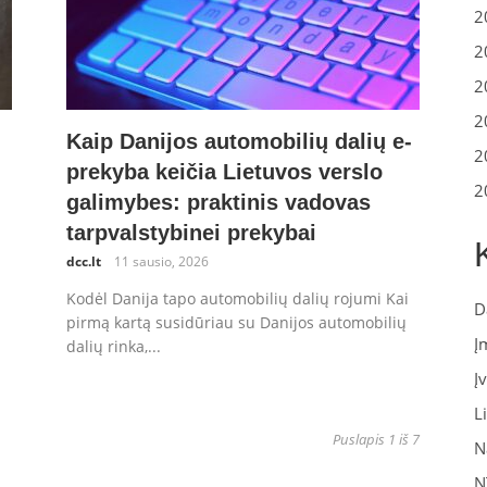
2
2
2
2
Kaip Danijos automobilių dalių e-
2
prekyba keičia Lietuvos verslo
2
galimybes: praktinis vadovas
tarpvalstybinei prekybai
dcc.lt
11 sausio, 2026
Kodėl Danija tapo automobilių dalių rojumi Kai
D
pirmą kartą susidūriau su Danijos automobilių
Į
dalių rinka,...
Į
L
Puslapis 1 iš 7
N
N