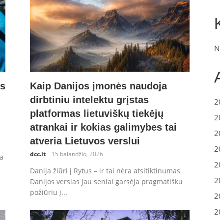
N
os
Kaip Danijos įmonės naudoja
dirbtiniu intelektu grįstas
2
platformas lietuviškų tiekėjų
2
atrankai ir kokias galimybes tai
2
atveria Lietuvos verslui
2
dcc.lt
15 balandžio, 2026
ja
2
Danija žiūri į Rytus – ir tai nėra atsitiktinumas
2
Danijos verslas jau seniai garsėja pragmatišku
požiūriu į...
2
2