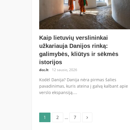
Kaip lietuvių verslininkai
užkariauja Danijos rinką:
galimybės, kliūtys ir sėkmės
istorijos
dcc.lt
12 sausio, 2026
Kodėl Danija? Danija nėra pirmas šalies
pavadinimas, kuris ateina į galvą kalbant apie
verslo ekspansiją....
Puslapis
Puslapis
Puslapis
Įrašų
1
2
…
7