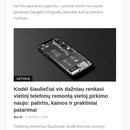
Kai fotoaparatas sugenda – pirmoji mintis ne visada
geriausia Daugelis fotografų, pamatę, kad jų kamera
nustojo...
LIETUVA
Kodėl šiauliečiai vis dažniau renkasi
vietinį telefonų remontą vietoj pirkimo
naujo: patirtis, kainos ir praktiniai
patarimai
dcc.lt
9 birželio, 2026
Telefonų remontas Šiauliuose: kodėl žmonės nustojo