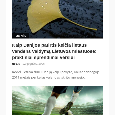
ĮMONĖS
Kaip Danijos patirtis keičia lietaus
vandens valdymą Lietuvos miestuose:
praktiniai sprendimai verslui
dcc.lt
22 gegužės, 2026
Kodėl Lietuva žiūri į Daniją kaip į pavyzdį Kai Kopenhagoje
2011 metais per kelias valandas iškrito mėnesio...