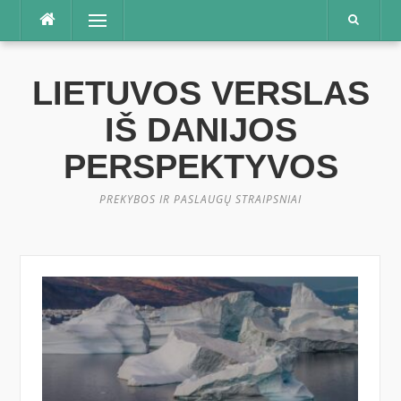
Praleisti
Meniu
LIETUVOS VERSLAS
IŠ DANIJOS
PERSPEKTYVOS
PREKYBOS IR PASLAUGŲ STRAIPSNIAI