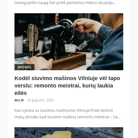
tiesiog pirkti naują Dar prieš penkerius metus situacija...
ĮMONĖS
Kodėl siuvimo mašinos Vilniuje vėl tapo
verslu: remonto meistrai, kurių laukia
eilės
dcc.lt
23 gegužės, 2026
Kas vyksta su siuvimo mašinomis Vilniuje Prieš dešimt
metų atrodė, kad siuvimo mašinų remonto meistrai – tai...