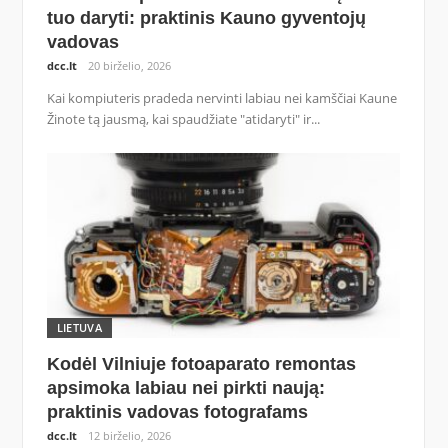
tuo daryti: praktinis Kauno gyventojų
vadovas
dcc.lt
20 birželio, 2026
Kai kompiuteris pradeda nervinti labiau nei kamščiai Kaune
Žinote tą jausmą, kai spaudžiate "atidaryti" ir...
LIETUVA
Kodėl Vilniuje fotoaparato remontas
apsimoka labiau nei pirkti naują:
praktinis vadovas fotografams
dcc.lt
12 birželio, 2026