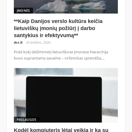
ĮMONĖS
**Kaip Danijos verslo kultūra keičia
lietuviškų įmonių požiūrį į darbo
santykius ir efektyvumą**
dcc.lt
26 birželio, 2026
Prieš kokį dešimtmetį lietuviškose įmonėse hierarchija
buvo suprantama savaime – viršininkas sprendžia,...
PASLAUGOS
Kodėl kompiuteris lėtai veikia ir ką su