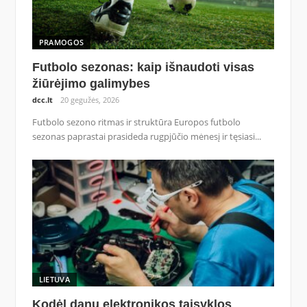
PRAMOGOS
Futbolo sezonas: kaip išnaudoti visas
žiūrėjimo galimybes
dcc.lt
20 gegužės, 2026
Futbolo sezono ritmas ir struktūra Europos futbolo
sezonas paprastai prasideda rugpjūčio mėnesį ir tęsiasi...
LIETUVA
Kodėl danų elektronikos taisyklos