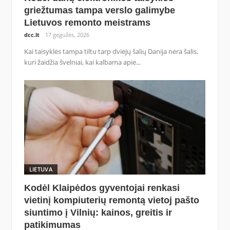
griežtumas tampa verslo galimybe
Lietuvos remonto meistrams
dcc.lt
17 gegužės, 2026
Kai taisyklės tampa tiltu tarp dviejų šalių Danija nėra šalis,
kuri žaidžia švelniai, kai kalbama apie...
LIETUVA
Kodėl Klaipėdos gyventojai renkasi
vietinį kompiuterių remontą vietoj pašto
siuntimo į Vilnių: kainos, greitis ir
patikimumas