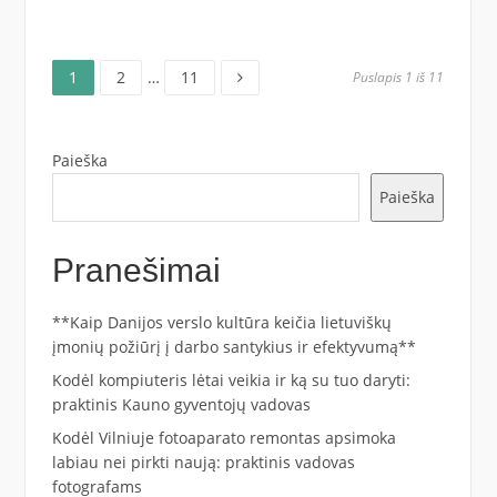
Puslapis
Puslapis
Puslapis
Įrašų
1
2
…
11
Puslapis 1 iš 11
puslapiavimas
Paieška
Paieška
Pranešimai
**Kaip Danijos verslo kultūra keičia lietuviškų
įmonių požiūrį į darbo santykius ir efektyvumą**
Kodėl kompiuteris lėtai veikia ir ką su tuo daryti:
praktinis Kauno gyventojų vadovas
Kodėl Vilniuje fotoaparato remontas apsimoka
labiau nei pirkti naują: praktinis vadovas
fotografams