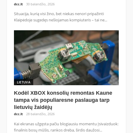
dcc.lt
30 balandžio, 2026
Situacija, kurią visi žino, bet niekas nenori pripažinti
Klaipėdoje sugedęs nešiojamas kompiuteris – tai ne...
LIETUVA
Kodėl XBOX konsolių remontas Kaune
tampa vis populiaresne paslauga tarp
lietuvių žaidėjų
dcc.lt
28 balandžio, 2026
Kai ekranas užgęsta pačiu blogiausiu momentu Įsivaizduok:
finalinis bosų mūšis, rankos dreba, širdis daužosi...