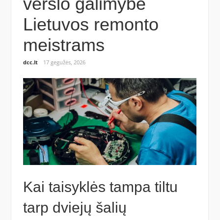
verslo galimybe
Lietuvos remonto
meistrams
dcc.lt
17 gegužės, 2026
Kai taisyklės tampa tiltu
tarp dviejų šalių