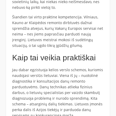
sovietinių laikų, kai niekas nieko neišmesdavo, nes
nebuvo ką pirkti vietoj to.
Šiandien tai virto praktine kompetencija. Vilniaus,
Kauno ar Klaipėdos remonto dirbtuvės dažnai
sprendžia atvejus, kurių Vakarų Europos servisai net
neima – nes jiems paprasčiau parduoti naują
įrenginį. Lietuvos meistrai mokosi iš sudėtingų
situacijų, o tai ugdo tikrą įgūdžių gilumą.
Kaip tai veikia praktiškai
Jau dabar egzistuoja kelios verslo schemos, kuriomis
naudojasi verslūs lietuviai. Viena iš jų – nuotolinė
diagnostika ir konsultacijos danų remonto
parduotuvėms. Danų technikas atlieka fizinius
darbus, o lietuvių specialistas per vaizdo skambutį
diagnozuoja problemą ir nurodo sprendimą. Kita
schema – atsarginių dalių tiekimas. Lietuvos įmonės
perka dalis iš Azijos tiekėjų ir parduoda danų
servisams su konkurencinga marža.