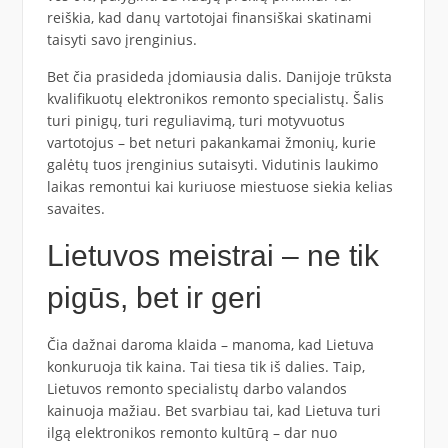
reiškia, kad danų vartotojai finansiškai skatinami
taisyti savo įrenginius.
Bet čia prasideda įdomiausia dalis. Danijoje trūksta
kvalifikuotų elektronikos remonto specialistų. Šalis
turi pinigų, turi reguliavimą, turi motyvuotus
vartotojus – bet neturi pakankamai žmonių, kurie
galėtų tuos įrenginius sutaisyti. Vidutinis laukimo
laikas remontui kai kuriuose miestuose siekia kelias
savaites.
Lietuvos meistrai – ne tik
pigūs, bet ir geri
Čia dažnai daroma klaida – manoma, kad Lietuva
konkuruoja tik kaina. Tai tiesa tik iš dalies. Taip,
Lietuvos remonto specialistų darbo valandos
kainuoja mažiau. Bet svarbiau tai, kad Lietuva turi
ilgą elektronikos remonto kultūrą – dar nuo