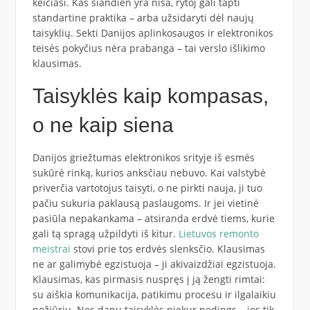
keičiasi. Kas šiandien yra niša, rytoj gali tapti
standartine praktika – arba užsidaryti dėl naujų
taisyklių. Sekti Danijos aplinkosaugos ir elektronikos
teisės pokyčius nėra prabanga – tai verslo išlikimo
klausimas.
Taisyklės kaip kompasas,
o ne kaip siena
Danijos griežtumas elektronikos srityje iš esmės
sukūrė rinką, kurios anksčiau nebuvo. Kai valstybė
priverčia vartotojus taisyti, o ne pirkti nauja, ji tuo
pačiu sukuria paklausą paslaugoms. Ir jei vietinė
pasiūla nepakankama – atsiranda erdvė tiems, kurie
gali tą spragą užpildyti iš kitur.
Lietuvos remonto
meistrai
stovi prie tos erdvės slenksčio. Klausimas
ne ar galimybė egzistuoja – ji akivaizdžiai egzistuoja.
Klausimas, kas pirmasis nuspręs į ją žengti rimtai:
su aiškia komunikacija, patikimu procesu ir ilgalaikiu
požiūriu. Nes danų taisyklės niekur nedings – jos tik