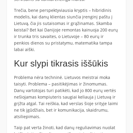
Trečia, bene perspektyviausia kryptis – hibridinis
modelis, kai danų klientas siunčia įrenginį paštu į
Lietuvą, čia jis sutaisomas ir grąžinamas. Skamba
keistai? Bet kai Danijoje remontas kainuoja 200 eurų
ir trunka tris savaites, o Lietuvoje – 80 eurų ir
penkios dienos su pristatymu, matematika tampa
labai aiški.
Kur slypi tikrasis iššūkis
Problema nėra techninė. Lietuvos meistrai moka
taisyti. Problema – pasitikėjimas ir žinomumas.
Danų vartotojas turi patikėti, kad jo 800 eurų vertės
nešiojamas kompiuteris saugiai keliauja į Lietuvą ir
grįžta atgal. Tai reiškia, kad verslas šioje srityje laimi
ne tik įgūdžiais, bet ir komunikacija, skaidrumu,
atsiliepimais.
Taip pat verta žinoti, kad danų reguliavimas nuolat