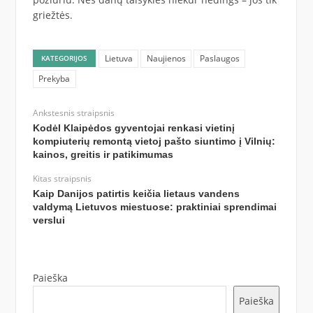
griežtės.
Lietuva
Naujienos
Paslaugos
KATEGORIJOS
Prekyba
Ankstesnis straipsnis
Kodėl Klaipėdos gyventojai renkasi vietinį
kompiuterių remontą vietoj pašto siuntimo į Vilnių:
kainos, greitis ir patikimumas
Kitas straipsnis
Kaip Danijos patirtis keičia lietaus vandens
valdymą Lietuvos miestuose: praktiniai sprendimai
verslui
Paieška
Paieška