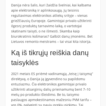
Danija nėra šalis, kuri žaidžia švelniai, kai kalbama
apie elektroniką ir aplinkosaugą. Jų teisinis
reguliavimas elektronikos atliekų srityje – vienas
griežčiausių Europoje. Gamintojai privalo užtikrinti
ilgesnį produktų tarnavimo laiką, o vartotojai
skatinami taisyti, o ne išmesti. Skamba kaip
biurokratinis košmaras? Galbūt danų įmonėms. Bet
Lietuvos remonto meistrams – tai visai kita istorija.
Ką iš tikrųjų reiškia danų
taisyklės
2021 metais ES priėmė vadinamąją „teisę į taisymą”
direktyvą, o Danija ją įgyvendino su papildomu
entuziazmu. Čia elektronikos gamintojai privalo
užtikrinti atsarginių dalių prieinamumą bent 7–10
metų po produkto išleidimo. Be to, taisymo
paslaugos apmokestinamos mažesniu PVM tarifu –
vos 0%, palyginti su naujų prekių pirkimu. Tai