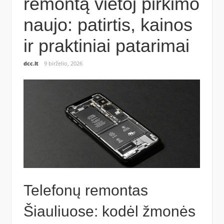
remontą vietoj pirkimo
naujo: patirtis, kainos
ir praktiniai patarimai
dcc.lt
9 birželio, 2026
Telefonų remontas
Šiauliuose: kodėl žmonės