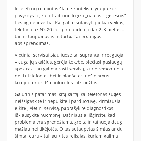
Ir telefonų remontas šiame kontekste yra puikus
pavyzdys to, kaip tradicinė logika „naujas = geresnis”
tiesiog nebeveikia. Kai galite sutaisyti puikiai veikusį
telefoną už 60–80 eurų ir naudoti jį dar 2–3 metus –
tai ne taupumas iš neturto. Tai protingas
apsisprendimas.
Vietiniai servisai Šiauliuose tai supranta ir reaguoja
– auga jų skaičius, gerėja kokybė, plečiasi paslaugų
spektras. Jau galima rasti servisų, kurie remontuoja
ne tik telefonus, bet ir planšetes, nešiojamus
kompiuterius, išmaniuosius laikrodžius.
Galutinis patarimas: kitą kartą, kai telefonas suges –
neišsigąskite ir nepulkite į parduotuvę. Pirmiausia
eikite į vietinį servisą, paprašykite diagnostikos,
išklausykite nuomonę. Dažniausiai išgirsite, kad
problema yra sprendžiama, greita ir kainuoja daug
mažiau nei tikėjotės. O tas sutaupytas šimtas ar du
šimtai eurų – tai jau kitas reikalas, kuriam galima