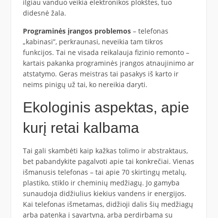
ilgiau vanduo veikia elektronikos plokštes, tuo
didesnė žala.
Programinės įrangos problemos
– telefonas
„kabinasi”, perkraunasi, neveikia tam tikros
funkcijos. Tai ne visada reikalauja fizinio remonto –
kartais pakanka programinės įrangos atnaujinimo ar
atstatymo. Geras meistras tai pasakys iš karto ir
neims pinigų už tai, ko nereikia daryti.
Ekologinis aspektas, apie
kurį retai kalbama
Tai gali skambėti kaip kažkas tolimo ir abstraktaus,
bet pabandykite pagalvoti apie tai konkrečiai. Vienas
išmanusis telefonas – tai apie 70 skirtingų metalų,
plastiko, stiklo ir cheminių medžiagų. Jo gamyba
sunaudoja didžiulius kiekius vandens ir energijos.
Kai telefonas išmetamas, didžioji dalis šių medžiagų
arba patenka į sąvartyną, arba perdirbama su