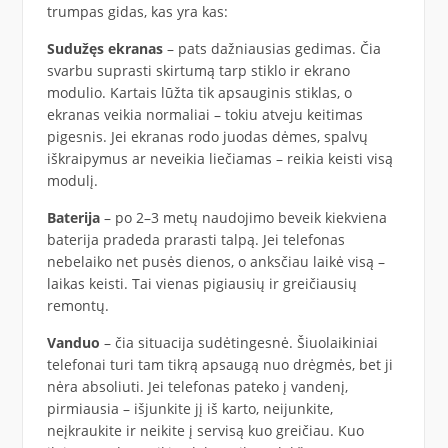
trumpas gidas, kas yra kas:
Sudužęs ekranas
– pats dažniausias gedimas. Čia
svarbu suprasti skirtumą tarp stiklo ir ekrano
modulio. Kartais lūžta tik apsauginis stiklas, o
ekranas veikia normaliai – tokiu atveju keitimas
pigesnis. Jei ekranas rodo juodas dėmes, spalvų
iškraipymus ar neveikia liečiamas – reikia keisti visą
modulį.
Baterija
– po 2–3 metų naudojimo beveik kiekviena
baterija pradeda prarasti talpą. Jei telefonas
nebelaiko net pusės dienos, o anksčiau laikė visą –
laikas keisti. Tai vienas pigiausių ir greičiausių
remontų.
Vanduo
– čia situacija sudėtingesnė. Šiuolaikiniai
telefonai turi tam tikrą apsaugą nuo drėgmės, bet ji
nėra absoliuti. Jei telefonas pateko į vandenį,
pirmiausia – išjunkite jį iš karto, neijunkite,
neįkraukite ir neikite į servisą kuo greičiau. Kuo