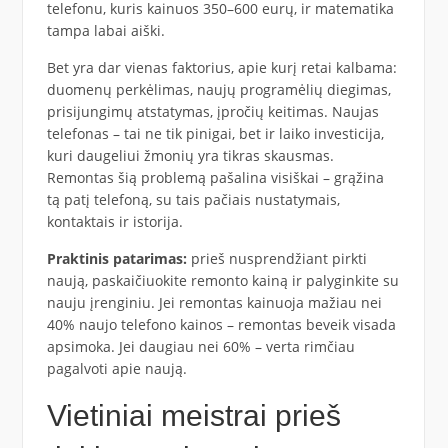
telefonu, kuris kainuos 350–600 eurų, ir matematika
tampa labai aiški.
Bet yra dar vienas faktorius, apie kurį retai kalbama:
duomenų perkėlimas, naujų programėlių diegimas,
prisijungimų atstatymas, įpročių keitimas. Naujas
telefonas – tai ne tik pinigai, bet ir laiko investicija,
kuri daugeliui žmonių yra tikras skausmas.
Remontas šią problemą pašalina visiškai – grąžina
tą patį telefoną, su tais pačiais nustatymais,
kontaktais ir istorija.
Praktinis patarimas:
prieš nusprendžiant pirkti
naują, paskaičiuokite remonto kainą ir palyginkite su
nauju įrenginiu. Jei remontas kainuoja mažiau nei
40% naujo telefono kainos – remontas beveik visada
apsimoka. Jei daugiau nei 60% – verta rimčiau
pagalvoti apie naują.
Vietiniai meistrai prieš