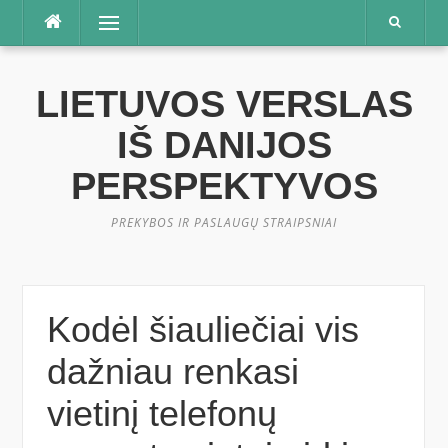
Praleisti
Meniu
LIETUVOS VERSLAS
IŠ DANIJOS
PERSPEKTYVOS
PREKYBOS IR PASLAUGŲ STRAIPSNIAI
Kodėl šiauliečiai vis
dažniau renkasi
vietinį telefonų