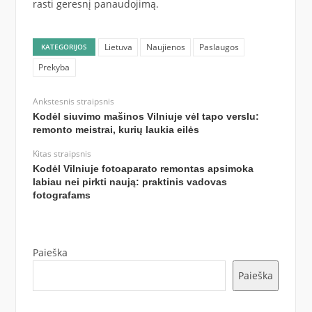
rasti geresnį panaudojimą.
Lietuva
Naujienos
Paslaugos
KATEGORIJOS
Prekyba
Ankstesnis straipsnis
Kodėl siuvimo mašinos Vilniuje vėl tapo verslu:
remonto meistrai, kurių laukia eilės
Kitas straipsnis
Kodėl Vilniuje fotoaparato remontas apsimoka
labiau nei pirkti naują: praktinis vadovas
fotografams
Paieška
Paieška