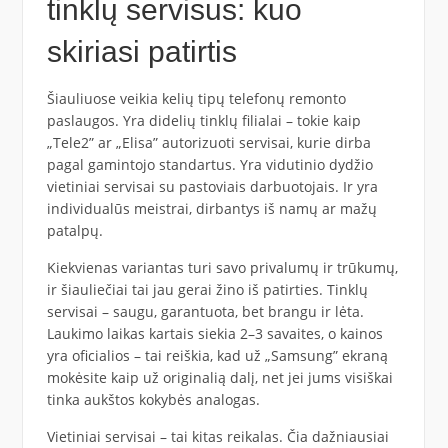
tinklų servisus: kuo
skiriasi patirtis
Šiauliuose veikia kelių tipų telefonų remonto
paslaugos. Yra didelių tinklų filialai – tokie kaip
„Tele2” ar „Elisa” autorizuoti servisai, kurie dirba
pagal gamintojo standartus. Yra vidutinio dydžio
vietiniai servisai su pastoviais darbuotojais. Ir yra
individualūs meistrai, dirbantys iš namų ar mažų
patalpų.
Kiekvienas variantas turi savo privalumų ir trūkumų,
ir šiauliečiai tai jau gerai žino iš patirties. Tinklų
servisai – saugu, garantuota, bet brangu ir lėta.
Laukimo laikas kartais siekia 2–3 savaites, o kainos
yra oficialios – tai reiškia, kad už „Samsung” ekraną
mokėsite kaip už originalią dalį, net jei jums visiškai
tinka aukštos kokybės analogas.
Vietiniai servisai – tai kitas reikalas. Čia dažniausiai