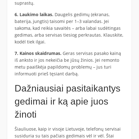
suprastų.
6. Laukimo laikas.
Daugelis gedimų (ekranas,
baterija, jungtis) taisomi per 1–3 valandas. Jei
sakoma, kad reikia savaitės – arba labai sudėtingas
gedimas, arba servisas tiesiog perkrautas. Klauskite,
kodėl tiek ilgai.
7. Kainos skaidrumas.
Geras servisas pasako kainą
iš anksto ir jos nekeičia be jūsų žinios. Jei remonto
metu paaiškėja papildomų problemų – jus turi
informuoti prieš tęsiant darbą.
Dažniausiai pasitaikantys
gedimai ir ką apie juos
žinoti
Šiauliuose, kaip ir visoje Lietuvoje, telefonų servisai
susiduria su tais pačiais gedimais vėl ir vėl. Štai