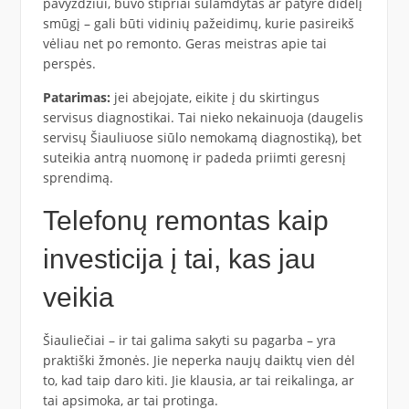
pavyzdžiui, buvo stipriai sulamdytas ar patyrė didelį
smūgį – gali būti vidinių pažeidimų, kurie pasireikš
vėliau net po remonto. Geras meistras apie tai
perspės.
Patarimas:
jei abejojate, eikite į du skirtingus
servisus diagnostikai. Tai nieko nekainuoja (daugelis
servisų Šiauliuose siūlo nemokamą diagnostiką), bet
suteikia antrą nuomonę ir padeda priimti geresnį
sprendimą.
Telefonų remontas kaip
investicija į tai, kas jau
veikia
Šiauliečiai – ir tai galima sakyti su pagarba – yra
praktiški žmonės. Jie neperka naujų daiktų vien dėl
to, kad taip daro kiti. Jie klausia, ar tai reikalinga, ar
tai apsimoka, ar tai protinga.