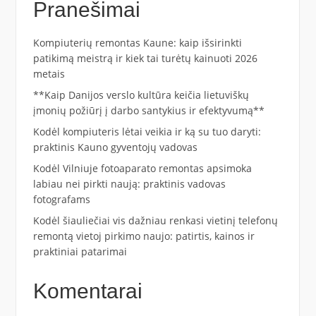
Pranešimai
Kompiuterių remontas Kaune: kaip išsirinkti
patikimą meistrą ir kiek tai turėtų kainuoti 2026
metais
**Kaip Danijos verslo kultūra keičia lietuviškų
įmonių požiūrį į darbo santykius ir efektyvumą**
Kodėl kompiuteris lėtai veikia ir ką su tuo daryti:
praktinis Kauno gyventojų vadovas
Kodėl Vilniuje fotoaparato remontas apsimoka
labiau nei pirkti naują: praktinis vadovas
fotografams
Kodėl šiauliečiai vis dažniau renkasi vietinį telefonų
remontą vietoj pirkimo naujo: patirtis, kainos ir
praktiniai patarimai
Komentarai