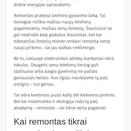
didele energijos sąnaudomis.
Remontas pratęsia telefono gyvavimo laiką. Tai
tiesiogiai reiškia mažiau naujų telefonų
pagaminamų, mažiau senų išmestų. Šiauliuose tai
gal neatrodo kaip globalus klausimas, bet kai
tūkstančiai žmonių mieste renkasi remontą vietoj
naujo pirkimo – tai jau kažkas reikšmingo.
Be to, Lietuvoje elektronikos atliekų tvarkymas nėra
tobulas. Daugelis senų telefonų tiesiog guli
stalčiuose arba baigia gyvenimą ne pačiais
geriausiais keliais. Kuo ilgiau naudojame tą patį
įrenginį – tuo geriau.
Tai nėra kvietimas jausti kaltę dėl kiekvieno pirkimo.
Bet kai matematika ir ekologija rodo tą patį
atsakymą – remontas – tai tikrai verta pagalvoti.
Kai remontas tikrai