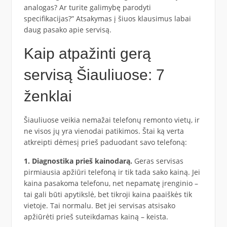
analogas? Ar turite galimybę parodyti
specifikacijas?” Atsakymas į šiuos klausimus labai
daug pasako apie servisą.
Kaip atpažinti gerą
servisą Šiauliuose: 7
ženklai
Šiauliuose veikia nemažai telefonų remonto vietų, ir
ne visos jų yra vienodai patikimos. Štai ką verta
atkreipti dėmesį prieš paduodant savo telefoną:
1. Diagnostika prieš kainodarą.
Geras servisas
pirmiausia apžiūri telefoną ir tik tada sako kainą. Jei
kaina pasakoma telefonu, net nepamatę įrenginio –
tai gali būti apytikslė, bet tikroji kaina paaiškės tik
vietoje. Tai normalu. Bet jei servisas atsisako
apžiūrėti prieš suteikdamas kainą – keista.