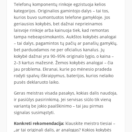
Telefonų komponentų rinkoje egzistuoja kelios
kategorijos. Originalios gamintojo dalys – tai tos,
kurios buvo sumontuotos telefone gamykloje. Jos
geriausios kokybės, bet dažnai neprieinamos
laisvoje rinkoje arba kainuoja tiek, kad remontas
tampa nebeapsimokantis. Aukštos kokybės analogai
– tai dalys, pagamintos tų pačių ar panašių gamyklų,
bet parduodamos ne per oficialius kanalus. Jų
kokybė dažnai yra 90–95% originalo lygio, o kaina –
2–3 kartus mažesnė. Žemos kokybės analogai – čia
jau problema. Ekranai, kurie po mėnesio pradeda
rodyti spalvų iškraipymus, baterijos, kurios nelaiko
pusės deklaruoto laiko.
Geras meistras visada pasakys, kokias dalis naudoja,
ir pasiūlys pasirinkimą. Jei servisas siūlo tik vieną
variantą be jokio paaiškinimo – tai jau pirmas
signalas susimąstyti.
Konkreti rekomendacija:
klauskite meistro tiesiai –
„ar tai originali dalis, ar analogas? Kokios kokybės