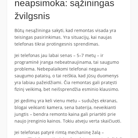
neapsimoka: sąžiningas
žvilgsnis
Būtų nesąžininga sakyti, kad remontas visada yra
teisingas pasirinkimas. Yra situacijų, kai naujas
telefonas tikrai protingesnis sprendimas.
Jei telefonas jau labai senas – 5–7 metų – ir
programinė įranga nebeatnaujinama, tai saugumo
problema. Nebepalaikomi telefonai negauna
saugumo pataisų, o tai reiškia, kad jūsų duomenys
yra labiau pažeidžiami. Čia remontas gali pratęsti
fizinį veikimą, bet neišsprendžia esminio klausimo.
Jei gedimų yra keli vienu metu – sudužęs ekranas,
blogai veikianti kamera, sena baterija, neveikianti
jungtis – bendra remonto kaina gali priartėti prie
naujo įrenginio kainos. Tokiu atveju verta skaičiuoti.
Jei telefonas patyrė rimtą mechaninę žalą –