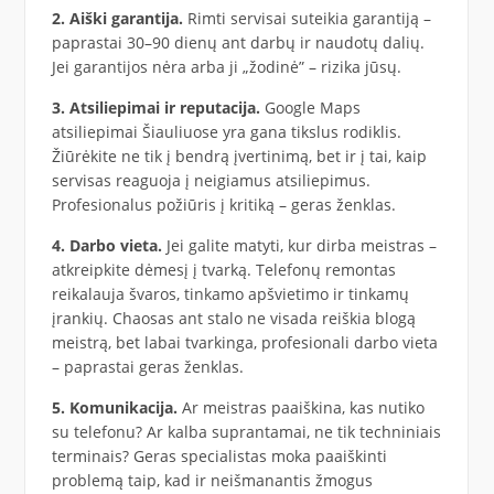
2. Aiški garantija.
Rimti servisai suteikia garantiją –
paprastai 30–90 dienų ant darbų ir naudotų dalių.
Jei garantijos nėra arba ji „žodinė” – rizika jūsų.
3. Atsiliepimai ir reputacija.
Google Maps
atsiliepimai Šiauliuose yra gana tikslus rodiklis.
Žiūrėkite ne tik į bendrą įvertinimą, bet ir į tai, kaip
servisas reaguoja į neigiamus atsiliepimus.
Profesionalus požiūris į kritiką – geras ženklas.
4. Darbo vieta.
Jei galite matyti, kur dirba meistras –
atkreipkite dėmesį į tvarką. Telefonų remontas
reikalauja švaros, tinkamo apšvietimo ir tinkamų
įrankių. Chaosas ant stalo ne visada reiškia blogą
meistrą, bet labai tvarkinga, profesionali darbo vieta
– paprastai geras ženklas.
5. Komunikacija.
Ar meistras paaiškina, kas nutiko
su telefonu? Ar kalba suprantamai, ne tik techniniais
terminais? Geras specialistas moka paaiškinti
problemą taip, kad ir neišmanantis žmogus