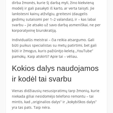
dirba žmonės, kurie šį darbą myli, žino kiekvieną
modelį ir gali pasakyti iš karto, ar verta taisyti. Jie
lankstesni kainų atžvilgiu, greitesni (daugelis
gedimų sutaisomi per 1–2 valandas), ir – kas labai
svarbu – jie atsako už savo darbą asmeniškai, ne per
korporatyvinę biurokratiją.
Individualūs meistrai – čia reikia atsargumo. Gali
būti puikus specialistas su metų patirtimi, bet gali
būti ir žmogus, kuris pažiūrėjo keletą „YouTube”
pamokų. Kaip atskirti? Apie tai – vėliau.
Kokios dalys naudojamos
ir kodėl tai svarbu
Vienas didžiausių nesusipratimų tarp žmonių, kurie
niekada giliai nesidomėjo telefono remontu – tai
mintis, kad „originalios dalys” ir „kokybiškos dalys”
yra tas pats. Taip nėra.