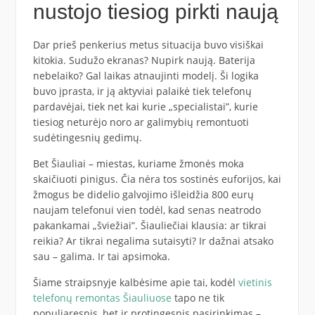
nustojo tiesiog pirkti naują
Dar prieš penkerius metus situacija buvo visiškai
kitokia. Sudužo ekranas? Nupirk naują. Baterija
nebelaiko? Gal laikas atnaujinti modelį. Ši logika
buvo įprasta, ir ją aktyviai palaikė tiek telefonų
pardavėjai, tiek net kai kurie „specialistai”, kurie
tiesiog neturėjo noro ar galimybių remontuoti
sudėtingesnių gedimų.
Bet Šiauliai – miestas, kuriame žmonės moka
skaičiuoti pinigus. Čia nėra tos sostinės euforijos, kai
žmogus be didelio galvojimo išleidžia 800 eurų
naujam telefonui vien todėl, kad senas neatrodo
pakankamai „šviežiai”. Šiauliečiai klausia: ar tikrai
reikia? Ar tikrai negalima sutaisyti? Ir dažnai atsako
sau – galima. Ir tai apsimoka.
Šiame straipsnyje kalbėsime apie tai, kodėl
vietinis
telefonų remontas Šiauliuose
tapo ne tik
populiaresnis, bet ir protingesnis pasirinkimas –