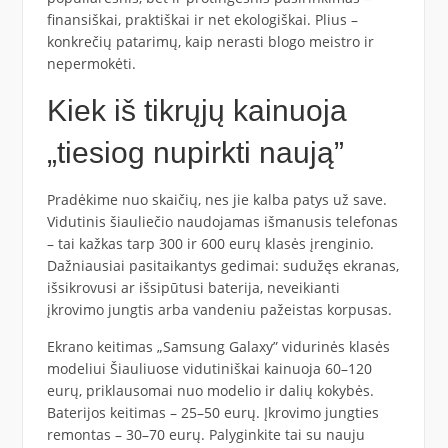
finansiškai, praktiškai ir net ekologiškai. Plius –
konkrečių patarimų, kaip nerasti blogo meistro ir
nepermokėti.
Kiek iš tikrųjų kainuoja
„tiesiog nupirkti naują”
Pradėkime nuo skaičių, nes jie kalba patys už save.
Vidutinis šiauliečio naudojamas išmanusis telefonas
– tai kažkas tarp 300 ir 600 eurų klasės įrenginio.
Dažniausiai pasitaikantys gedimai: sudužęs ekranas,
išsikrovusi ar išsipūtusi baterija, neveikianti
įkrovimo jungtis arba vandeniu pažeistas korpusas.
Ekrano keitimas „Samsung Galaxy” vidurinės klasės
modeliui Šiauliuose vidutiniškai kainuoja 60–120
eurų, priklausomai nuo modelio ir dalių kokybės.
Baterijos keitimas – 25–50 eurų. Įkrovimo jungties
remontas – 30–70 eurų. Palyginkite tai su nauju