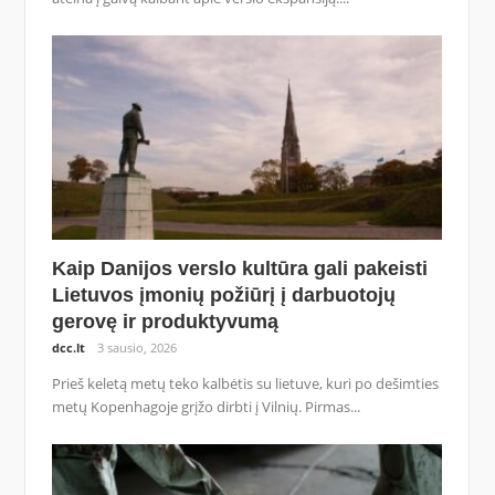
Kaip Danijos verslo kultūra gali pakeisti
Lietuvos įmonių požiūrį į darbuotojų
gerovę ir produktyvumą
dcc.lt
3 sausio, 2026
Prieš keletą metų teko kalbėtis su lietuve, kuri po dešimties
metų Kopenhagoje grįžo dirbti į Vilnių. Pirmas...