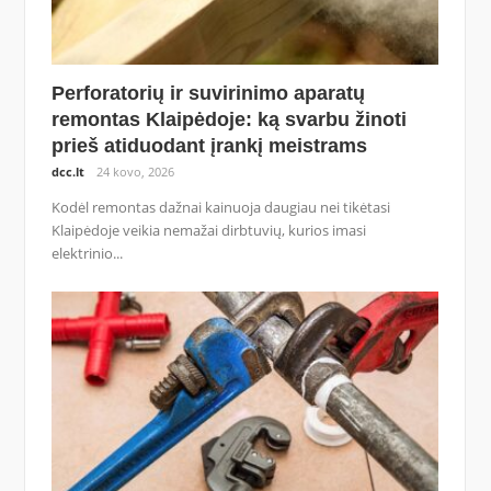
Perforatorių ir suvirinimo aparatų
remontas Klaipėdoje: ką svarbu žinoti
prieš atiduodant įrankį meistrams
dcc.lt
24 kovo, 2026
Kodėl remontas dažnai kainuoja daugiau nei tikėtasi
Klaipėdoje veikia nemažai dirbtuvių, kurios imasi
elektrinio...