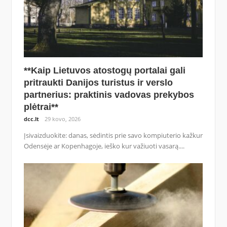
**Kaip Lietuvos atostogų portalai gali
pritraukti Danijos turistus ir verslo
partnerius: praktinis vadovas prekybos
plėtrai**
dcc.lt
29 kovo, 2026
Įsivaizduokite: danas, sėdintis prie savo kompiuterio kažkur
Odensėje ar Kopenhagoje, ieško kur važiuoti vasarą....