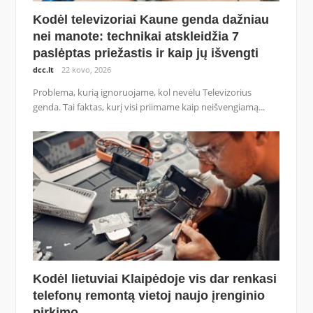
Kodėl televizoriai Kaune genda dažniau
nei manote: technikai atskleidžia 7
paslėptas priežastis ir kaip jų išvengti
dcc.lt
22 kovo, 2026
Problema, kurią ignoruojame, kol nevėlu Televizorius
genda. Tai faktas, kurį visi priimame kaip neišvengiamą...
Kodėl lietuviai Klaipėdoje vis dar renkasi
telefonų remontą vietoj naujo įrenginio
pirkimo