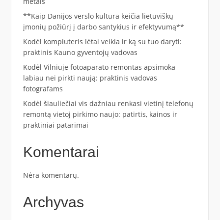
metais
**Kaip Danijos verslo kultūra keičia lietuviškų
įmonių požiūrį į darbo santykius ir efektyvumą**
Kodėl kompiuteris lėtai veikia ir ką su tuo daryti:
praktinis Kauno gyventojų vadovas
Kodėl Vilniuje fotoaparato remontas apsimoka
labiau nei pirkti naują: praktinis vadovas
fotografams
Kodėl šiauliečiai vis dažniau renkasi vietinį telefonų
remontą vietoj pirkimo naujo: patirtis, kainos ir
praktiniai patarimai
Komentarai
Nėra komentarų.
Archyvas