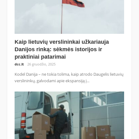
Kaip lietuvių verslininkai užkariauja
Danijos rinką: sėkmės istorijos ir
praktiniai patarimai
dcc.lt
26 gruodžio, 2025
Kodėl Danija – ne tokia tolima, kaip atrodo Daugelis lietuvių
verslininkų, galvodami apie ekspansiją į...