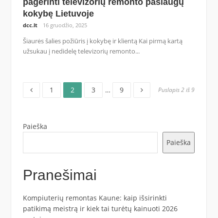
pagerinti televizorių remonto paslaugų
kokybę Lietuvoje
dcc.lt
16 gruodžio, 2025
Šiaurės šalies požiūris į kokybę ir klientą Kai pirmą kartą
užsukau į nedidelę televizorių remonto...
Puslapis
Puslapis
Puslapis
Puslapis
Įrašų
1
2
3
…
9
Puslapis 2 iš 9
puslapiavimas
Paieška
Paieška
Pranešimai
Kompiuterių remontas Kaune: kaip išsirinkti
patikimą meistrą ir kiek tai turėtų kainuoti 2026