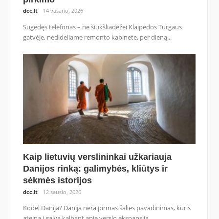
dcc.lt
14 vasario, 2026
Sugedęs telefonas – ne šiukšliadėžei Klaipėdos Turgaus
gatvėje, nedideliame remonto kabinete, per dieną...
Kaip lietuvių verslininkai užkariauja
Danijos rinką: galimybės, kliūtys ir
sėkmės istorijos
dcc.lt
12 sausio, 2026
Kodėl Danija? Danija nėra pirmas šalies pavadinimas, kuris
ateina į galvą kalbant apie verslo ekspansiją....