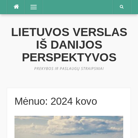
Praleisti
Meniu
LIETUVOS VERSLAS
IŠ DANIJOS
PERSPEKTYVOS
PREKYBOS IR PASLAUGŲ STRAIPSNIAI
Mėnuo:
2024 kovo