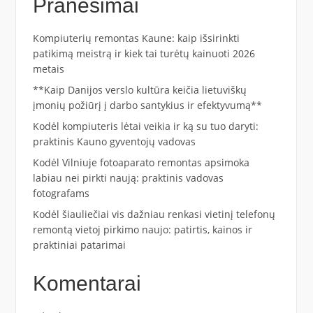
Pranešimai
Kompiuterių remontas Kaune: kaip išsirinkti
patikimą meistrą ir kiek tai turėtų kainuoti 2026
metais
**Kaip Danijos verslo kultūra keičia lietuviškų
įmonių požiūrį į darbo santykius ir efektyvumą**
Kodėl kompiuteris lėtai veikia ir ką su tuo daryti:
praktinis Kauno gyventojų vadovas
Kodėl Vilniuje fotoaparato remontas apsimoka
labiau nei pirkti naują: praktinis vadovas
fotografams
Kodėl šiauliečiai vis dažniau renkasi vietinį telefonų
remontą vietoj pirkimo naujo: patirtis, kainos ir
praktiniai patarimai
Komentarai