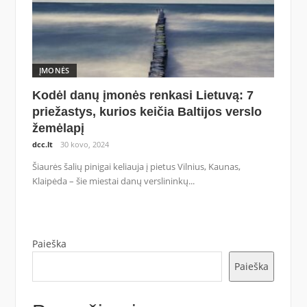
ĮMONĖS
Kodėl danų įmonės renkasi Lietuvą: 7
priežastys, kurios keičia Baltijos verslo
žemėlapį
dcc.lt
30 kovo, 2024
Šiaurės šalių pinigai keliauja į pietus Vilnius, Kaunas,
Klaipėda – šie miestai danų verslininkų...
Paieška
Paieška