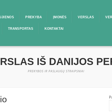
UJIENOS
PREKYBA
ĮMONĖS
VERSLAS
VER
TRANSPORTAS
KONTAKTAI
ERSLAS IŠ DANIJOS P
PREKYBOS IR PASLAUGŲ STRAIPSNIAI
io
P