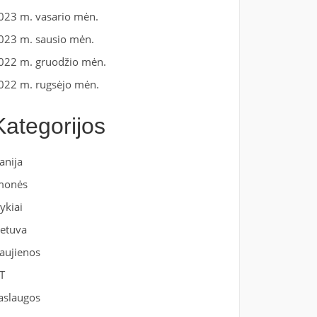
023 m. vasario mėn.
023 m. sausio mėn.
022 m. gruodžio mėn.
022 m. rugsėjo mėn.
Kategorijos
anija
monės
vykiai
ietuva
aujienos
T
aslaugos