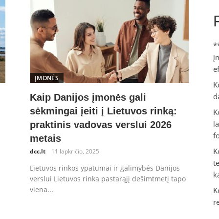
*
į
e
ĮMONĖS
K
d
Kaip Danijos įmonės gali
sėkmingai įeiti į Lietuvos rinką:
K
l
praktinis vadovas verslui 2026
f
metais
K
dcc.lt
11 lapkričio, 2025
t
Lietuvos rinkos ypatumai ir galimybės Danijos
k
verslui Lietuvos rinka pastarąjį dešimtmetį tapo
viena...
K
r