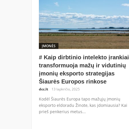
ĮMONĖS
# Kaip dirbtinio intelekto įrankiai
transformuoja mažų ir vidutinių
įmonių eksporto strategijas
Šiaurės Europos rinkose
dcc.lt
13 lapkričio, 2025
Kodėl Šiaurės Europa tapo mažųjų įmonių
eksporto eldoradu Žinote, kas įdomiausia? Kai
prieš penkerius metus...