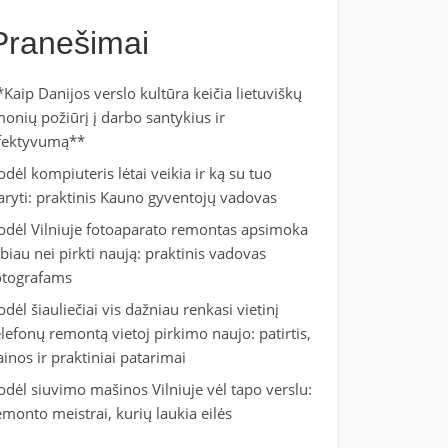
Pranešimai
*Kaip Danijos verslo kultūra keičia lietuviškų
monių požiūrį į darbo santykius ir
fektyvumą**
odėl kompiuteris lėtai veikia ir ką su tuo
aryti: praktinis Kauno gyventojų vadovas
odėl Vilniuje fotoaparato remontas apsimoka
abiau nei pirkti naują: praktinis vadovas
otografams
odėl šiauliečiai vis dažniau renkasi vietinį
elefonų remontą vietoj pirkimo naujo: patirtis,
ainos ir praktiniai patarimai
odėl siuvimo mašinos Vilniuje vėl tapo verslu:
emonto meistrai, kurių laukia eilės