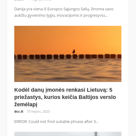
Danija yra viena iš Europos Sąjungos šalių, žinoma savo
aukštu gyvenimo lygiu, inovacijomis ir progresyviu...
Kodėl danų įmonės renkasi Lietuvą: 5
priežastys, kurios keičia Baltijos verslo
žemėlapį
dcc.lt
10 liepos, 2023
ERROR: Could not find suitable phrase after 3...