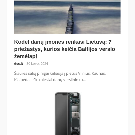
Kodėl danų įmonės renkasi Lietuvą: 7
priežastys, kurios keičia Baltijos verslo
žemėlapį
dcc.lt
30 kovo, 2024
Šiaurės šalių pinigai keliauja į pietus Vilnius, Kaunas,
Klaipėda – šie miestai danų verslininkų...