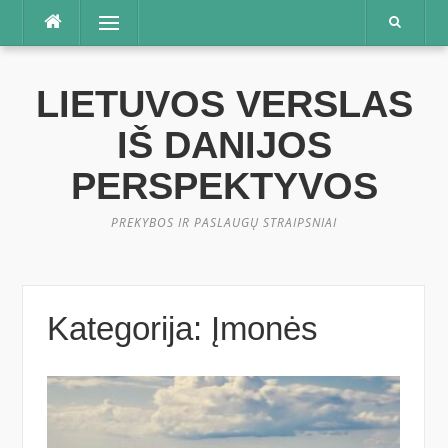
Praleisti
Meniu
LIETUVOS VERSLAS
IŠ DANIJOS
PERSPEKTYVOS
PREKYBOS IR PASLAUGŲ STRAIPSNIAI
Kategorija:
Įmonės