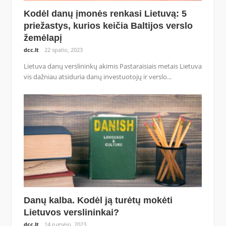
Kodėl danų įmonės renkasi Lietuvą: 5
priežastys, kurios keičia Baltijos verslo
žemėlapį
dcc.lt
22 spalio, 2023
Lietuva danų verslininkų akimis Pastaraisiais metais Lietuva
vis dažniau atsiduria danų investuotojų ir verslo...
Danų kalba. Kodėl ją turėtų mokėti
Lietuvos verslininkai?
dcc.lt
14 rugsėjo, 2023