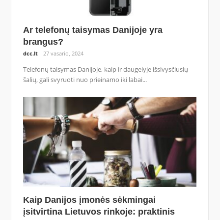
Ar telefonų taisymas Danijoje yra
brangus?
dcc.lt
27 vasario, 2024
Telefonų taisymas Danijoje, kaip ir daugelyje išsivysčiusių
šalių, gali svyruoti nuo prieinamo iki labai...
Kaip Danijos įmonės sėkmingai
įsitvirtina Lietuvos rinkoje: praktinis