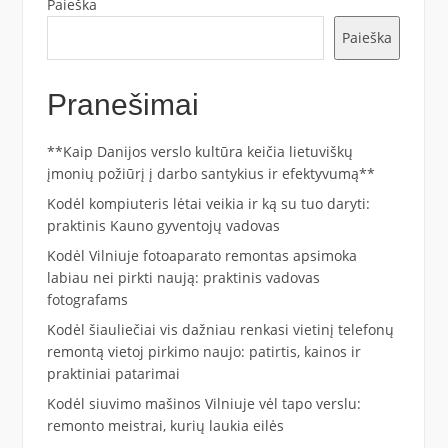
Paieška
Paieška
Pranešimai
**Kaip Danijos verslo kultūra keičia lietuviškų
įmonių požiūrį į darbo santykius ir efektyvumą**
Kodėl kompiuteris lėtai veikia ir ką su tuo daryti:
praktinis Kauno gyventojų vadovas
Kodėl Vilniuje fotoaparato remontas apsimoka
labiau nei pirkti naują: praktinis vadovas
fotografams
Kodėl šiauliečiai vis dažniau renkasi vietinį telefonų
remontą vietoj pirkimo naujo: patirtis, kainos ir
praktiniai patarimai
Kodėl siuvimo mašinos Vilniuje vėl tapo verslu:
remonto meistrai, kurių laukia eilės