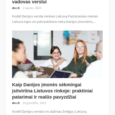
vadovas verslui
dcc.lt
2 sausio, 2024
Kodėl Danijos verslai renkasi Lietuvą Pastaraisiais metais
Lietuva tapo vis patrauklesne vieta Danijos įmonėms,...
Kaip Danijos įmonės sėkmingai
įsitvirtina Lietuvos rinkoje: praktiniai
patarimai ir realūs pavyzdžiai
dcc.lt
24 gruodžio, 2023
Kodėl Danijos verslas vis dažniau žvelgia į Lietuvą