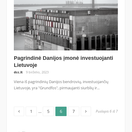
Pagrindinė Danijos įmonė investuojanti
Lietuvoje
dcc.lt
9 birželio, 2023
Viena iš pagrindinių Danijos bendrovių, investuojančių
Lietuvoje, yra "Grundfos", pirmaujanti siurblių ir...
Puslapis
Puslapis
Puslapis
Puslapis
Įrašų
1
…
5
6
7
Puslapis 6 iš 7
puslapiavimas