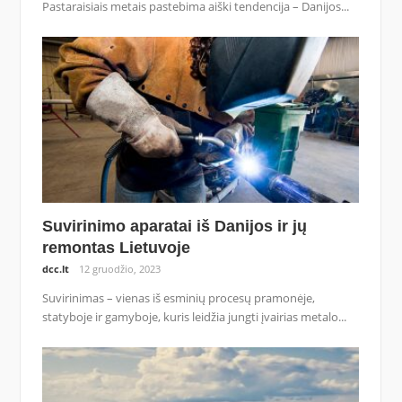
Pastaraisiais metais pastebima aiški tendencija – Danijos...
Suvirinimo aparatai iš Danijos ir jų
remontas Lietuvoje
dcc.lt
12 gruodžio, 2023
Suvirinimas – vienas iš esminių procesų pramonėje,
statyboje ir gamyboje, kuris leidžia jungti įvairias metalo...